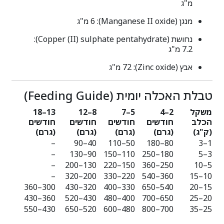
מ"ג
מנגן (Manganese II oxide): ‎6 מ"ג
נחושת (Copper (II) sulphate pentahydrate):
‎7.2 מ"ג
אבץ (Zinc oxide): ‎72 מ"ג
טבלת האכלה יומית (Feeding Guide)
משקל
2–4
5–7
8–12
13–18
הכלב
חודשים
חודשים
חודשים
חודשים
(ק"ג)
(גרם)
(גרם)
(גרם)
(גרם)
–
40–90
50–110
80–180
1–3
–
90–130
110–150
180–250
3–5
–
130–200
150–220
250–360
5–10
–
200–320
220–330
360–540
10–15
300–360
320–430
330–400
540–650
15–20
360–430
430–520
400–480
650–700
20–25
430–550
520–650
480–600
700–800
25–35