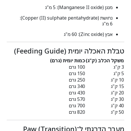
מנגן (Manganese II oxide): ‎5 מ"ג
נחושת (Copper (II) sulphate pentahydrate):
‎6 מ"ג
אבץ (Zinc oxide): ‎60 מ"ג
טבלת האכלה יומית (Feeding Guide)
משקל הכלב (ק"ג)
כמות יומית (גרם)
3 ק"ג
100 גרם
5 ק"ג
150 גרם
10 ק"ג
250 גרם
15 ק"ג
340 גרם
20 ק"ג
430 גרם
30 ק"ג
570 גרם
40 ק"ג
700 גרם
50 ק"ג
820 גרם
מעבר הדרגתי ל־Paw (Transition)