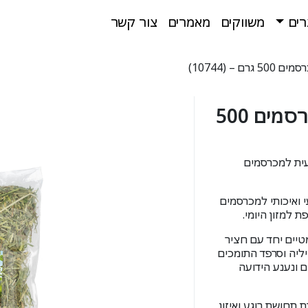
רים
משווקים
מאמרים
צור קשר
JR תערובת עשבי תיבול למכרסמים 500
יבול טבעית למכרסמים
 ואיכותי למכרסמים
ת למזון היומי.
יים יחד עם חציר
יליה וסרפד התומכים
 ונענע הידועה
תחושת רוגע ואיזון