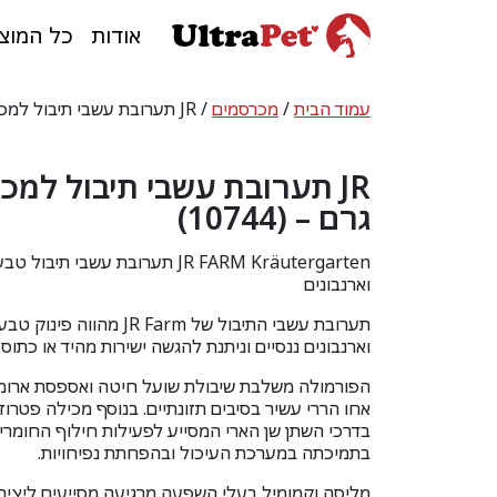
אודות
כל המוצ
עמוד הבית
/
מכרסמים
/ JR תערובת עשבי תיבול למכרסמים 500 גרם – (10744)
גרם – (10744)
JR FARM Kräutergarten תערובת עשבי ת
וארנבונים
תערובת עשבי התיבול של
JR Farm
מהווה פינוק טבעי
וארנבונים ננסיים וניתנת להגשה ישירות מהיד או כתוספ
הפורמולה משלבת שיבולת שועל חיטה ואספסת ארומט
אחו הררי עשיר בסיבים תזונתיים. בנוסף מכילה פטרוז
בדרכי השתן שן הארי המסייע לפעילות חילוף החומרים
בתמיכתה במערכת העיכול ובהפחתת נפיחויות.
מליסה וקמומיל בעלי השפעה מרגיעה מסייעים ליצירת 