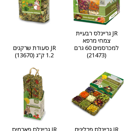
JR גריינלס רבעיית
צמחי מרפא
למכרסמים 60 גרם
JR סעודת שרקנים
(21473)
1.2 ק"ג (13670)
JR גריינלס פרלינים
JR גריינלס פארמיס