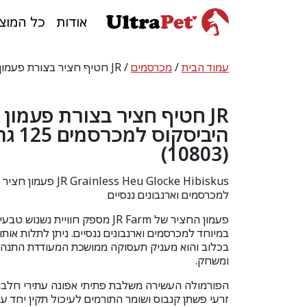
אודות
כל המוצ
עמוד הבית
/
מכרסמים
/ JR חטיף חציר בצורת פעמון עם היביסקוס למכרסמים 125 גרם – (10803)
JR חטיף חציר בצורת פעמון 
היביסקוס למ
(10803)
rainless Heu Glocke Hibiskus
למכרסמים וארנבונים ננסיים
פעמון החציר של
JR Farm
מספק חוויית נשנוש טבעי
במיוחד למכרסמים וארנבונים ננסיים. ניתן לתלות אותו
בכלוב והוא מעניק תעסוקה ממושכת המעודדת התנהג
ומשחק.
הפורמולה העשירה משלבת פתיתי אפונה עתירי חלבון
זרעי פשתן קנבוס ושומר התורמים לעיכול תקין יחד ע