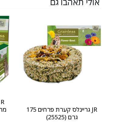
אולי תאהבו גם
JR גריינלס קערת פרחים 175
גרם (25525)