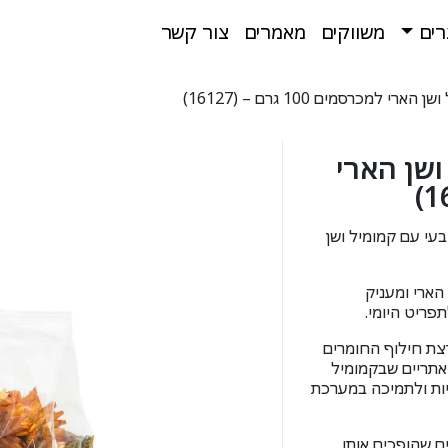
רים
משווקים
מאמרים
צור קשר
 ושן הארי
JR Grainless Plu חטיף טבעי עם קמומיל ושן
הארי ומעניק
פריט היומי.
רצת חילוף החומרים
אתריים שבקמומיל
ות ולתמיכה במערכת
ם שהופכים אותו