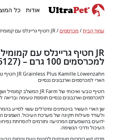
אודות
כל המוצ
עמוד הבית
/
מכרסמים
/ JR חטיף גריינלס עם קמומיל ושן הארי למכרסמים 100 גרם – (16127)
JR חטיף גריינלס עם קמומיל
למכרסמים 100 גרם – (16127)
s Kamille Löwenzahn
הארי למכרסמים וארנבונים ננסיים
חטיף טבעי ואיכותי של
JR Farm
המשלב קמומיל ושן 
למכרסמים וארנבונים ננסיים תוספת טעימה ובריאה לת
שן הארי העשיר בויטמינים ומינרלים עשוי לסייע בהמ
ולעודד פעילות תקינה של מערכת העיכול. השמנים ה
ידועים בהשפעתם המרגיעה ותורמים להפחתת נפיחוי
העיכול ודרכי הנשימה.
פרחי קש ריחניים מעניקים לחטיף טעם וניחוח טבעיי