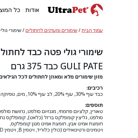
אודות
כל המוצ
עמוד הבית
/
שימורים ומעדנים לחתולים
/ שימורי גולי פ
שימורי גולי פטה כבד לחתול 375 גרם
GULI PATE כבד 375 גרם
מזון שימורים מלא ומאוזן לחתולים לכל הגילאים
רכיבים:
כבד עוף 30%, עוף 20%, לב עוף 10%, מים, טפיוקה, אבקת אפונה.
תוספים:
טאורין, קלציום פחמתי, מגנזיום סולפט, נחושת סולפ
סולפט, גליצין קומפלקס ברזל (כלאט), קומפלקס נחוש
חומצת אמינו אבץ, חומצת אמינו מנגן קומפלקס,
ויטמינים ורטינואידים (כולין כלוריד, ויטמין B, ויטמין D טבעי ועוד).