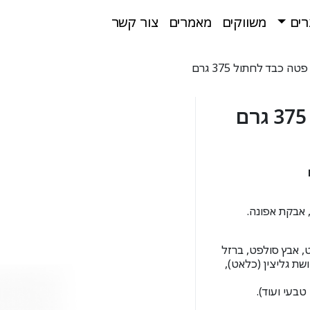
רים
משווקים
מאמרים
צור קשר
טה כבד לחתול 375 גרם
ט, אבץ סולפט, ברזל
ת גליצין (כלאט),