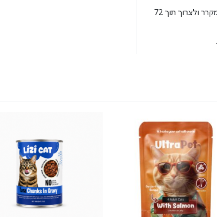
לאחר הפתיחה, יש לאחסן את המוצר במיכל אטום במקרר ולצרוך תוך 72