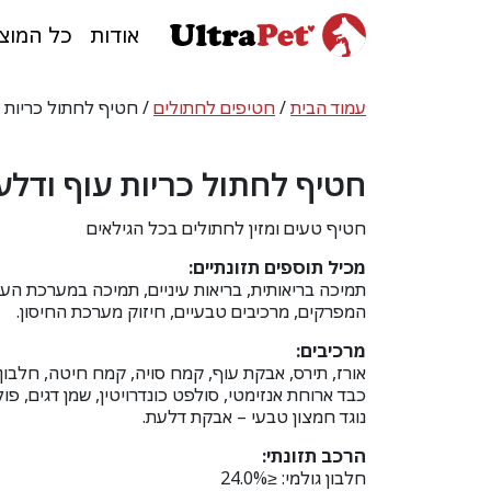
אודות
כל המוצ
עמוד הבית
/
חטיפים לחתולים
/ חטיף לחתול כריות עוף ו
חטיף לחתול כריות עוף ודלעת 60 
חטיף טעים ומזין לחתולים בכל הגילאים
מכיל תוספים תזונתיים:
תמיכה בריאותית, בריאות עיניים, תמיכה במערכת העיכ
המפרקים, מרכיבים טבעיים, חיזוק מערכת החיסון.
מרכיבים:
אורז, תירס, אבקת עוף, קמח סויה, קמח חיטה, חלבון 
כבד ארוחת אנזימטי, סולפט כונדרויטין, שמן דגים, פו
נוגד חמצון טבעי – אבקת דלעת.
הרכב תזונתי:
חלבון גולמי: ≤24.0%