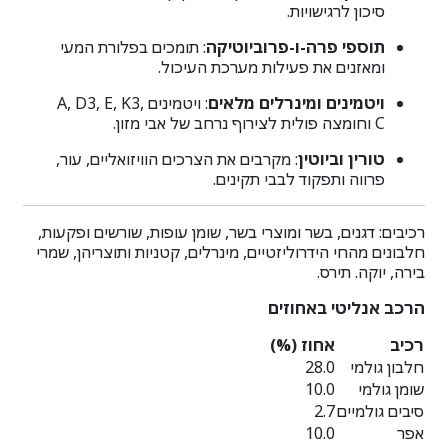
סיכון לרגישויות.
תוספי פרה-ו-פרוביוטיקה
: תומכים בפלורת המעי
ומאזנים את פעילות מערכת העיכול.
ויטמינים ומינרלים מלאים
: ויטמינים A, D3, E, K3,
C וחומצה פולית לצירוף נרחב של אבי מזון.
טורין וביוטין
: מקרבים את הצרכים הוויזואליים, עור,
פרווה ותפקוד לבבי תקינים.
רכיבים: דגנים, בשר ומוצרי בשר, שומן עופות, שורשים ופקעות,
חלבונים מהחי הידרוליזטיים, מינרלים, קטניות ותוצריהן, שמרי
בירה, יוקה. תירס.
הרכב אנליטי באחוזים
רכיב
אחוז (%)
חלבון גולמי
28.0
שומן גולמי
10.0
סיבים גולמיים
2.7
אפר
10.0