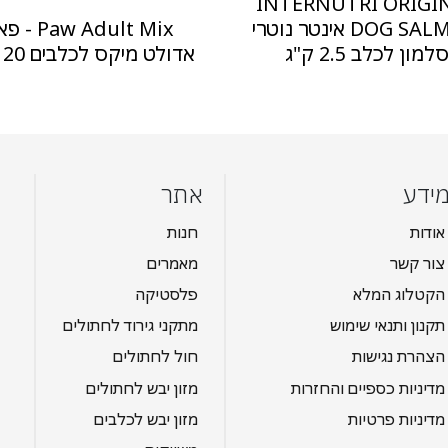
INTERNUTRI ORIGI
DOG SALMON אינטר נוטרי
Paw Adult Mix -
למון לכלב 2.5 ק"ג
אדולט מיקס לכלבים 20 ק"ג
ידע
אתר
אודות
חנות
צור קשר
מאמרים
הקטלוג המלא
פלסטיקה
תקנון ותנאי שימוש
מתקני גירוד לחתולים
הצהרת נגישות
חול לחתולים
מדיניות כספיים והחזרות
מזון יבש לחתולים
מדיניות פרטיות
מזון יבש לכלבים