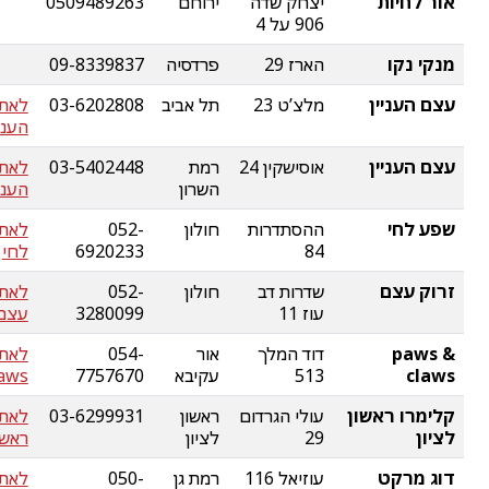
אור לחיות
יצחק שדה
ירוחם
0509489263
906 על 4
מנקי נקו
הארז 29
פרדסיה
09-8339837
עצם העניין
מלצ’ט 23
תל אביב
03-6202808
לאת
העניי
עצם העניין
אוסישקין 24
רמת
03-5402448
לאת
השרון
העניי
שפע לחי
ההסתדרות
חולון
052-
לאת
84
6920233
לחי
זרוק עצם
שדרות דב
חולון
052-
לאתר
עוז 11
3280099
עצם
paws &
דוד המלך
אור
054-
claws
513
עקיבא
7757670
laws
קלימרו ראשון
עולי הגרדום
ראשון
03-6299931
לאתר
לציון
29
לציון
ראשו
דוג מרקט
עוזיאל 116
רמת גן
050-
לאתר