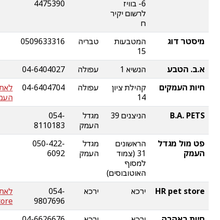
6- בוויז
4475390
לרשום יקיר
ח
מיסטר דוג
המטבעות
טבריה
0509633316
15
א.ב. הטבע
הנשיא 1
עפולה
04-6404027
חיות העמקים
קהילת ציון
עפולה
04-6404704
לאתר
14
העמ
B.A. PETS
הניצנים 39
מגדל
054-
העמק
8110183
פט מול מגדל
הראשונים
מגדל
050-422-
העמק
31 (צמוד
העמק
6092
למסוף
האוטובוסים)
HR pet store
ירכא
ירכא
054-
tore
9807696
חיות באהבה
ירכא
ירכא
04-6626676