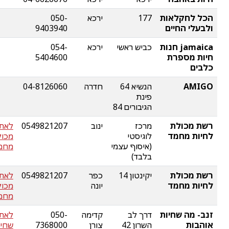
הכל לחקלאות
177
ירכא
050-
ולבעלי החיים
9403940
jamaica חנות
כביש ראשי
ירכא
054-
חיות מספרת
5404600
כלבים
AMIGO
הנשיא 64
חדרה
04-8126060
פינת
הגיבורים 84
רשת מכולת
מרכז
ינוב
0549821207
לאת
לחיות מחמד
לוגיסטי
מכול
(איסוף עצמי
מחמ
בלבד)
רשת מכולת
יקינטון 14
כפר
0549821207
לאת
לחיות מחמד
יונה
מכול
מחמ
זנב- מה שחיות
דרך לב
קדימה
050-
לאתר
אוהבות
השרון 42
צורן
7368000
שחיו