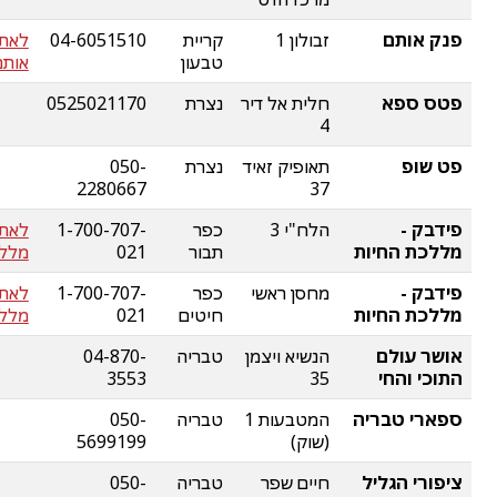
פנק אותם
זבולון 1
קריית
04-6051510
לאתר
טבעון
אותם
פטס ספא
חלית אל דיר
נצרת
0525021170
4
פט שופ
תאופיק זאיד
נצרת
050-
2280667
37
פידבק -
הלח"י 3
כפר
1-700-707-
לאתר
מללכת החיות
תבור
021
מללכ
פידבק -
מחסן ראשי
כפר
1-700-707-
לאתר
מללכת החיות
חיטים
021
מללכ
אושר עולם
הנשיא ויצמן
טבריה
04-870-
התוכי והחי
35
3553
ספארי טבריה
המטבעות 1
טבריה
050-
(שוק)
5699199
ציפורי הגליל
חיים שפר
טבריה
050-