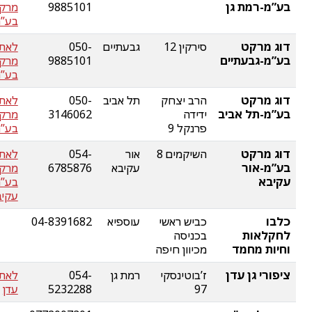
בע”מ-רמת גן
9885101
מרק
בע”מ
דוג מרקט
סירקין 12
גבעתיים
050-
לאתר
בע”מ-גבעתיים
9885101
מרק
בע”מ
דוג מרקט
הרב יצחק
תל אביב
050-
לאתר
בע”מ-תל אביב
ידידה
3146062
מרק
פרנקל 9
בע”מ
דוג מרקט
השיקמים 8
אור
054-
לאתר
בע”מ-אור
עקיבא
6785876
מרק
עקיבא
בע”מ
עקיב
כלבו
כביש ראשי
עוספיא
04-8391682
לחקלאות
בכניסה
וחיות מחמד
מכיוון חיפה
ציפורי גן עדן
ז’בוטינסקי
רמת גן
054-
לאתר
97
5232288
עדן