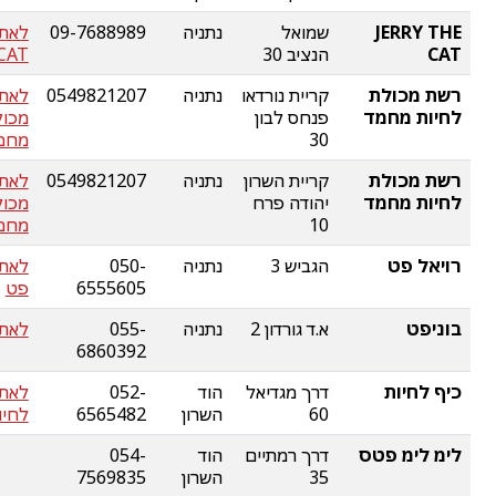
JERRY THE
שמואל
נתניה
09-7688989
CAT
הנציב 30
CAT
רשת מכולת
קריית נורדאו
נתניה
0549821207
לאת
לחיות מחמד
פנחס לבון
מכול
30
מחמ
רשת מכולת
קריית השרון
נתניה
0549821207
לאת
לחיות מחמד
יהודה פרח
מכול
10
מחמ
רויאל פט
הגביש 3
נתניה
050-
לאתר
6555605
פט
בוניפט
א.ד גורדון 2
נתניה
055-
לאתר
6860392
כיף לחיות
דרך מגדיאל
הוד
052-
לאתר
60
השרון
6565482
לחיו
לימ לימ פטס
דרך רמתיים
הוד
054-
35
השרון
7569835