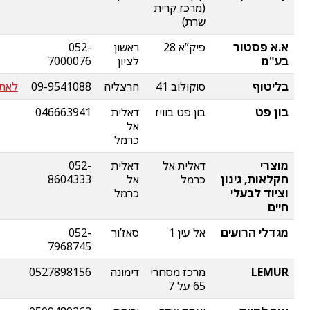
(מרכז קרית
שרת)
א.א פסטור
פיק”א 28
ראשון
052-
בע"מ
לציון
7000076
בליטוף
סוקולוב 41
הרצליה
09-9541088
לאתר
בון פט
בון פט בוויז
דאלית
046663941
אל
כרמל
מוצרי
דאלית אל
דאלית
052-
חקלאות, גינון
כרמל
אל
8604333
וציוד לבעלי
כרמל
חיים
מגדלי הרועים
אל עין 1
סאז’ור
052-
7968745
LEMUR
מרכז מסחרי
דימונה
0527898156
65 על 7