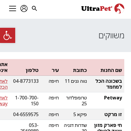
פתח סרגל
משווקים
אתר
שם החנות
כתובת
עיר
טלפון
אינ
בשכונה הכל
נווה גנים 11
חיפה
04-8773133
לאתר
למחמד
הכל
Petway
טרומפלדור
חיפה
1-700-700-
לאת
way
150
25
זו מרקט
פיקא 5
חיפה
04-6559575
חי פארק מזון
שדרות דגניה
חיפה
053-