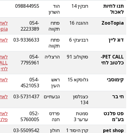
תנו לחיות
חנקין 14
הוד
098844955
לאכול
השרון
ZooTopia
ההגנה 16
פתח
054-
לאת
תקווה
2223389
pia
דוג ליין
רבניצקי 6
פתח
03-9336633
לאתר 
תקווה
PET CALL-
סוקולוב 91
הרצליה
054-
כלטוב לחי
7795961
לחי
קימוסבי
גלוסקא 15
ראש
054-
לאתר
העין
4521053
חי בר
כצנלסון
גבעתיים
03-5731437
לאתר
134
פט פלנט
סמטת
פרדס
052-
לאת
בע"מ
ערער 3
חנה
5760005
פלנט
pet shop
קרן היסוד 1
חולון
03-5509542