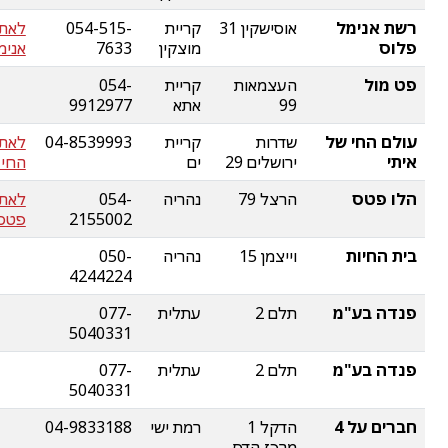
רשת אנימל
אוסישקין 31
קריית
054-515-
לאת
פלוס
מוצקין
7633
אנימ
פט מול
העצמאות
קריית
054-
99
אתא
9912977
עולם החי של
שדרות
קריית
04-8539993
לאתר
איתי
ירושלים 29
ים
החי 
הלו פטס
הרצל 79
נהריה
054-
לאתר
2155002
פטס
בית החיות
וייצמן 15
נהריה
050-
4244224
פנדה בע"מ
תלם 2
עתלית
077-
5040331
פנדה בע"מ
תלם 2
עתלית
077-
5040331
חברים על 4
הדקל 1
רמת ישי
04-9833188
מרכז הדס