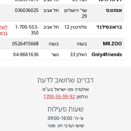
אמזונס
שד' ירושלים
תל אביב
036036025
29
בראונפילנד
פלורנטין 12
תל אביב
1-700-553-
לאת
350
בראו
MR.ZOO
בענה
בענה
0526415668
Only4friends
האלון 33
נשר
04-8661636
דברים שחשוב לדעת
אולטרה פט ישראל בע"מ
טלפון:
1700-55-99-92
שעות פעילות
א’-ה’: 09:00-16:00
שישי וערבי חג: סגור