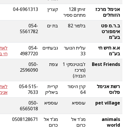
אנימל מרכז
זויתן 128
קצרין
04-6961313
הזוחלים
מתחם ספיר
ב.ר.מ פט
בלפור 82
בת ים
054-
אימפורט
5561782
בע”מ
א.א חיש חי
עלית הנוער
גבעתיים
054-
לאתר
בע”מ
33
4987720
חי ב
Best Friends
ז’בוטינסקי 1
צפת
050-
(מרכז
2596090
הבניה)
רשת אנימל
קרן היסוד
קריית
054-515-
לאת
פלוס
64
ביאליק
7633
אנימ
pet village
עוספיא
עוספיא
050-
6565018
animals
מג'ד אל
מג’ד אל
0508128671
world
כרום
כרום