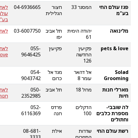
פגז עולם החי
המסגר 33
חצור
04-6936665
לאתר
בע"מ
הגלילית
עולם
בע"
מלינואה
יהודה הימית
תל אביב
03-6007750
לאתר
61
יפו
pets & love
פקיעין
פקיעין
055-
החדשה
9646425
love
126
Solad
אל דהאר
מגד אל
054-
Grooming
עומר 8
כרום
9043742
מארלי חנות
מחל 18
תל אביב
050-
לאתר
חיות
2352985
חנות
לה שובבי-
הדקלים
פרדס
052-
מספרת כלבים
100
חנה
6116369
וחתולים
רשת עולם החי
שדרות
אילת
08-681-
התמרים
3333