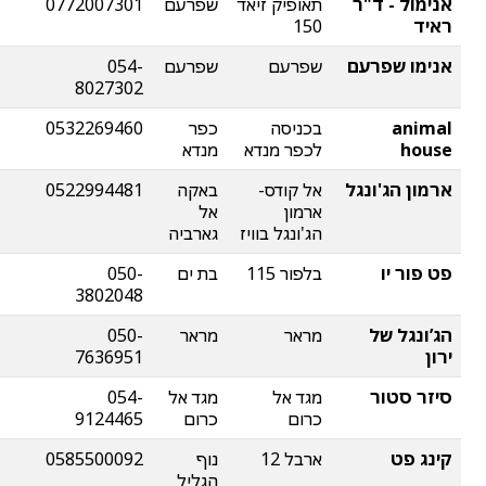
אנימול - ד"ר
תאופיק זיאד
שפרעם
0772007301
ראיד
150
אנימו שפרעם
שפרעם
שפרעם
054-
8027302
animal
בכניסה
כפר
0532269460
house
לכפר מנדא
מנדא
ארמון הג'ונגל
אל קודס-
באקה
0522994481
ארמון
אל
הג'ונגל בוויז
גארביה
פט פור יו
בלפור 115
בת ים
050-
3802048
הג’ונגל של
מראר
מראר
050-
ירון
7636951
סיזר סטור
מגד אל
מגד אל
054-
כרום
כרום
9124465
קינג פט
ארבל 12
נוף
0585500092
הגליל