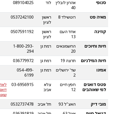
סנופי
אהרון לובלין
לוד
089104025
40
מאיה פט
רוטשילד 8
ראשון
0537242100
לציון
קוזינה
אחד העם
ראשון
0507591192
13
לציון
חיות וחיוכים
החשמונאים
רמת גן
1-800-293-
294
20
חיות המילניום
תרצה 19
רמת גן
036779972
אמיגו
שד' ירושלים
רמת גן
054-499-
6199
2
פטס דואגים
חפץ חיים
צלא
03-6956915
לאת
למי שאוהבים
12
אביב
דואג
שאוה
מובי דיק
האצ"ל 93
תל אביב
0532737478
דניאל חיות
אצל 63
תל אביב
036391819