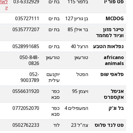
פט פור יו
בלפור 115
בת ים
03-6332929
לאתר
יו
MCDOG
בן גוריון 127
בת ים
035727111
טייגר מזון
בר אילן 85
בת ים
0535777207
וציוד למחמד
נפלאות הטבע
הרצל 40
בת ים
0528991685
africano
טורעאן
טורעאן
050-848-
0826
animals
פלאפי שופ
הפטל
יוקנעם
052-
עילית
9003789
אנימל
ויצמן 95
כפר
0556631920
אקספרס
סבא
בל וג'ק
המעפילים 4
כפר
0772052070
סבא
פט לנד פלוס
צה"ל 23
לוד
0502762233