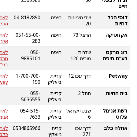
וציוד לבעלי
30
2569989
חיים
לוסי הכל
שד׳ הציונות
חיפה
04-8182890
לאתר
לחיות
20
הכל 
אקזוטיקה
הרצל 73
חיפה
051-55-00-
לאת
283
אקזו
דוג מרקט
שדרות
חיפה
050-
לאתר
בע”מ-חיפה
מוריה 126
9885101
מרק
בע”מ
Petway
דרך עכו 12
קריית
1-700-700-
לאת
ביאליק
150
way
בית החיות
התל 2
קריית
055-
ביאליק
5636555
רשת אנימל
שבטי ישראל
קריית
054-515-
לאת
פלוס
6
ביאליק
7633
אנימ
אחלה כלב
דרך עכו
קרית
0534865966
לאת
271
מוצקין
כלב